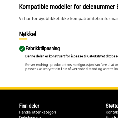
Kompatible modeller for delenummer
Vi har for øyeblikket ikke kompatibilitetsinforma
Nøkkel
Fabrikktilpasning
Denne delen er konstruert for å passe til Cat-utstyret ditt ba
Enhver endring i produsentens konfigurasjon kan føre til at pr
passer Cat-utstyret ditt i sin nåværende tilstand og antatte k
Finn deler
Støtt
Handle etter kategori
Kontak
Delediagram
Finn fo