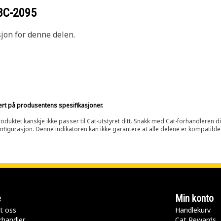
8C-2095
sjon for denne delen.
sert på produsentens spesifikasjoner.
oduktet kanskje ikke passer til Cat-utstyret ditt. Snakk med Cat-forhandleren d
onfigurasjon. Denne indikatoren kan ikke garantere at alle delene er kompatible
e
Min konto
t oss
Handlekurv
rhandler
Cat Rewards