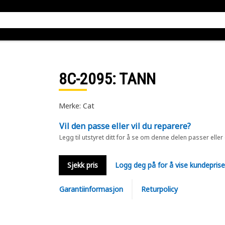
8C-2095
: TANN
Merke: Cat
Vil den passe eller vil du reparere?
Legg til utstyret ditt for å se om denne delen passer eller
Sjekk pris
Logg deg på for å vise kundepris
Garantiinformasjon
Returpolicy