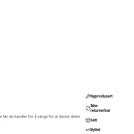
Nyprodusert
Ikke-
returnerbar
in før du handler for å sørge for at denne delen
Sett
.
Byttet