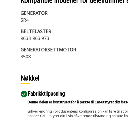
Kompatible modeller for delenummer
GENERATOR
SR4
BELTELASTER
963B 963 973
GENERATORSETTMOTOR
3508
Nøkkel
Fabrikktilpasning
Denne delen er konstruert for å passe til Cat-utstyret ditt ba
Enhver endring i produsentens konfigurasjon kan føre til at pr
passer Cat-utstyret ditt i sin nåværende tilstand og antatte k