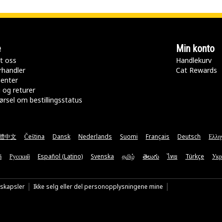
e
Min konto
t oss
Handlekurv
rhandler
Cat Rewards
senter
 og returer
rsel om bestillingsstatus
體中文
Čeština
Dansk
Nederlands
Suomi
Français
Deutsch
Ελλη
ă
Русский
Español (Latino)
Svenska
தமிழ்
తెలుగు
ไทย
Türkçe
Укр
nskapsler
Ikke selg eller del personopplysningene mine