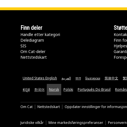
Finn deler
Støtt
Handle etter kategori
Kontak
Delediagram
Finn fo
SIS
Hjelpe
Om Cat-deler
Garanti
Nettstedskart
Forespø
United States English
العربية
বাংলা
Български
简体中文
繁
ಕನ್ನಡ
한국어
Norsk
Polski
Português Do Brasil
Român
Om Cat
Nettstedskart
Oppdater innstillinger for informasjo
Juridiske vilkår
Mine markedsføringspreferanser
Personvern