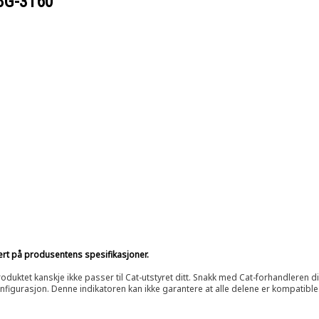
8G-3160
sert på produsentens spesifikasjoner.
oduktet kanskje ikke passer til Cat-utstyret ditt. Snakk med Cat-forhandleren d
onfigurasjon. Denne indikatoren kan ikke garantere at alle delene er kompatible