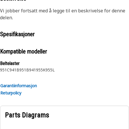
Vi jobber fortsatt med å legge til en beskrivelse for denne
delen.
Spesifikasjoner
Kompatible modeller
Beltelaster
951C
941B
951B
941
955K
955L
Garantiinformasjon
Returpolicy
Parts Diagrams