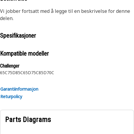
Vi jobber fortsatt med å legge til en beskrivelse for denne
delen.
Spesifikasjoner
Kompatible modeller
Challenger
65C
75D
85C
65D
75C
85D
70C
Garantiinformasjon
Returpolicy
Parts Diagrams