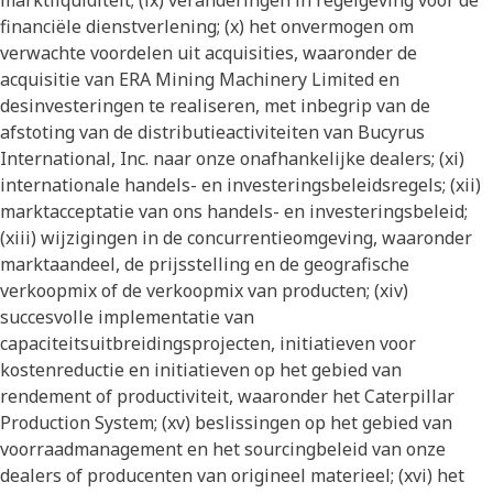
marktliquiditeit; (ix) veranderingen in regelgeving voor de
financiële dienstverlening; (x) het onvermogen om
verwachte voordelen uit acquisities, waaronder de
acquisitie van ERA Mining Machinery Limited en
desinvesteringen te realiseren, met inbegrip van de
afstoting van de distributieactiviteiten van Bucyrus
International, Inc. naar onze onafhankelijke dealers; (xi)
internationale handels- en investeringsbeleidsregels; (xii)
marktacceptatie van ons handels- en investeringsbeleid;
(xiii) wijzigingen in de concurrentieomgeving, waaronder
marktaandeel, de prijsstelling en de geografische
verkoopmix of de verkoopmix van producten; (xiv)
succesvolle implementatie van
capaciteitsuitbreidingsprojecten, initiatieven voor
kostenreductie en initiatieven op het gebied van
rendement of productiviteit, waaronder het Caterpillar
Production System; (xv) beslissingen op het gebied van
voorraadmanagement en het sourcingbeleid van onze
dealers of producenten van origineel materieel; (xvi) het