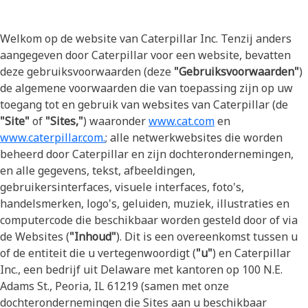
Welkom op de website van Caterpillar Inc. Tenzij anders
aangegeven door Caterpillar voor een website, bevatten
deze gebruiksvoorwaarden (deze
"Gebruiksvoorwaarden"
)
de algemene voorwaarden die van toepassing zijn op uw
toegang tot en gebruik van websites van Caterpillar (de
"Site"
of
"Sites,"
) waaronder
www.cat.com
en
www.caterpillar.com.
; alle netwerkwebsites die worden
beheerd door Caterpillar en zijn dochterondernemingen,
en alle gegevens, tekst, afbeeldingen,
gebruikersinterfaces, visuele interfaces, foto's,
handelsmerken, logo's, geluiden, muziek, illustraties en
computercode die beschikbaar worden gesteld door of via
de Websites (
"Inhoud"
). Dit is een overeenkomst tussen u
of de entiteit die u vertegenwoordigt (
"u"
) en Caterpillar
Inc., een bedrijf uit Delaware met kantoren op 100 N.E.
Adams St., Peoria, IL 61219 (samen met onze
dochterondernemingen die Sites aan u beschikbaar