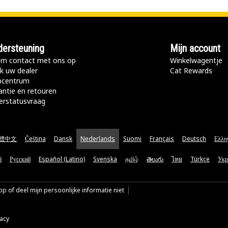
ersteuning
Mijn account
m contact met ons op
Winkelwagentje
k uw dealer
Cat Rewards
pcentrum
antie en retouren
erstatusvraag
體中文
Čeština
Dansk
Nederlands
Suomi
Français
Deutsch
Ελλη
ă
Русский
Español (Latino)
Svenska
தமிழ்
తెలుగు
ไทย
Türkçe
Укр
p of deel mijn persoonlijke informatie niet
vacy