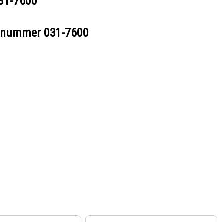
31-7600
eelnummer
031-7600