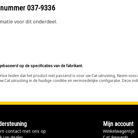
eelnummer
037-9336
atie voor dit onderdeel.
ebaseerd op de specificaties van de fabrikant.
n ertoe leiden dat het product niet passend is voor uw Cat uitrusting. Neem vo
 Cat uitrusting in de huidige conditie en vermoedelijke configuratie. Deze indi
ersteuning
Mijn account
m contact met ons op
Winkelwagentje
k uw dealer
Cat Rewards