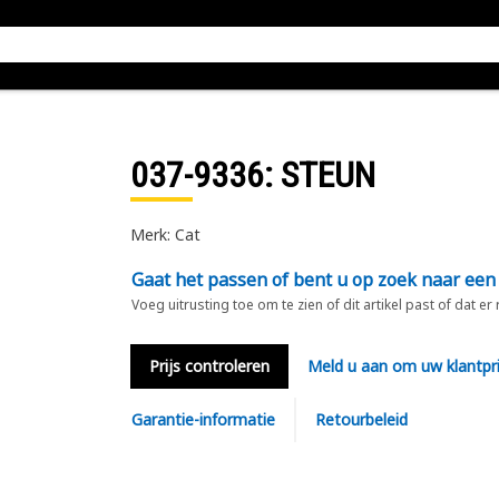
037-9336
: STEUN
Merk: Cat
Gaat het passen of bent u op zoek naar een
Voeg uitrusting toe om te zien of dit artikel past of dat er
Prijs controleren
Meld u aan om uw klantpri
Garantie-informatie
Retourbeleid