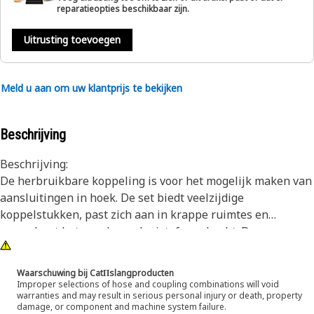
reparatieopties beschikbaar zijn.
Uitrusting toevoegen
Meld u aan om uw klantprijs te bekijken
Beschrijving
Beschrijving:
De herbruikbare koppeling is voor het mogelijk maken van
aansluitingen in hoek. De set biedt veelzijdige
koppelstukken, past zich aan in krappe ruimtes en
garandeert betrouwbare vloeistofoverdracht. Deze
koppelingen zijn duurzaam ontworpen en dragen bij aan
aanpasbare vloeistofbehandeling. Hun rol is om
Waarschuwing bij CatΠslangproducten
verbindingen mogelijk te maken in een hoek van 90°
Improper selections of hose and coupling combinations will void
warranties and may result in serious personal injury or death, property
terwijl er beperkte ruimtes beschikbaar zijn om de
damage, or component and machine system failure.