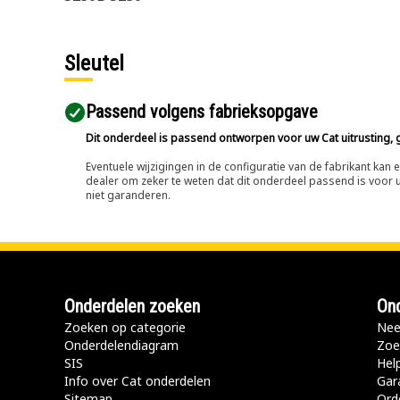
Sleutel
Passend volgens fabrieksopgave
Dit onderdeel is passend ontworpen voor uw Cat uitrusting, g
Eventuele wijzigingen in de configuratie van de fabrikant ka
dealer om zeker te weten dat dit onderdeel passend is voor uw
niet garanderen.
Onderdelen zoeken
Ond
Zoeken op categorie
Nee
Onderdelendiagram
Zoe
SIS
Hel
Info over Cat onderdelen
Gar
Sitemap
Ord