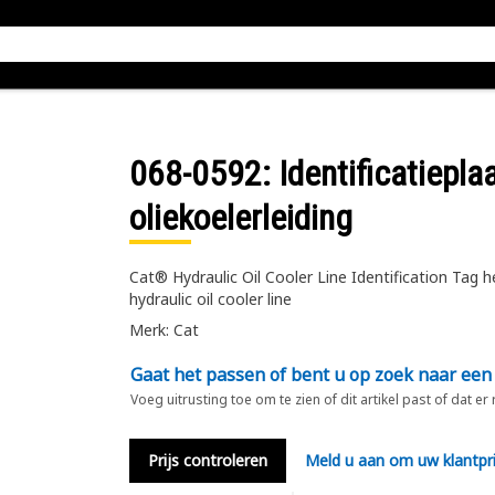
068-0592
: Identificatiepla
oliekoelerleiding
Cat® Hydraulic Oil Cooler Line Identification Tag h
hydraulic oil cooler line
Merk: Cat
Gaat het passen of bent u op zoek naar een
Voeg uitrusting toe om te zien of dit artikel past of dat er
Prijs controleren
Meld u aan om uw klantpri