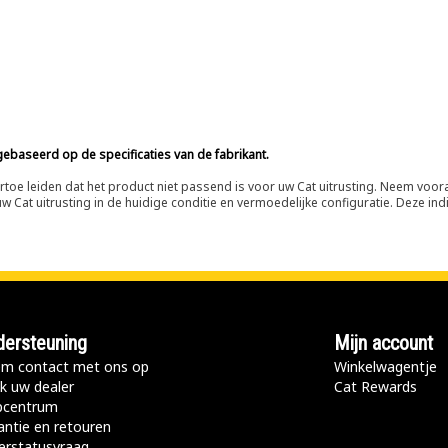
ebaseerd op de specificaties van de fabrikant.
n ertoe leiden dat het product niet passend is voor uw Cat uitrusting. Neem vo
 Cat uitrusting in de huidige conditie en vermoedelijke configuratie. Deze indi
ersteuning
Mijn account
m contact met ons op
Winkelwagentje
k uw dealer
Cat Rewards
pcentrum
antie en retouren
erstatusvraag