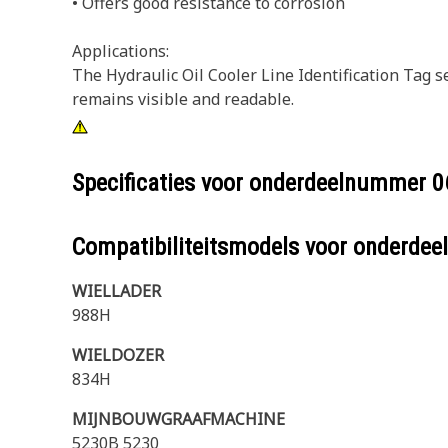
• Offers good resistance to corrosion
Applications:
The Hydraulic Oil Cooler Line Identification Tag s
remains visible and readable.
Specificaties voor onderdeelnummer
0
Compatibiliteitsmodels voor onderd
WIELLADER
988H
WIELDOZER
834H
MIJNBOUWGRAAFMACHINE
5230B 5230