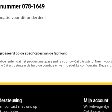
eelnummer
078-1649
atie voor dit onderdeel.
ebaseerd op de specificaties van de fabrikant.
n ertoe leiden dat het product niet passend is voor uw Cat uitrusting. Neem vo
 Cat uitrusting in de huidige conditie en vermoedelijke configuratie. Deze indi
ersteuning
Mijn account
m contact met ons op
Winkelwagentje
k uw dealer
Cat Rewards