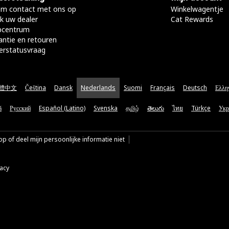
m contact met ons op
Winkelwagentje
k uw dealer
Cat Rewards
pcentrum
antie en retouren
erstatusvraag
體中文
Čeština
Dansk
Nederlands
Suomi
Français
Deutsch
Ελλη
ă
Русский
Español (Latino)
Svenska
தமிழ்
తెలుగు
ไทย
Türkçe
Укр
p of deel mijn persoonlijke informatie niet
vacy