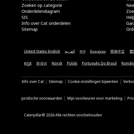
Zoeken op categorie
Nee
Onderdelendiagram
Zoe
SIS
Hel
Info over Cat onderdelen
Gar
Sitemap
Ord
United States English
العربية
বাংলা
Български
简体中文
繁
ಕನ್ನಡ
한국어
Norsk
Polski
Português Do Brasil
Român
Info over Cat
Sitemap
Cookie-instellingen bijwerken
Verkoo
Juridische voorwaarden
Mijn voorkeuren voor marketing
Pri
Caterpillar© 2026 Alle rechten voorbehouden