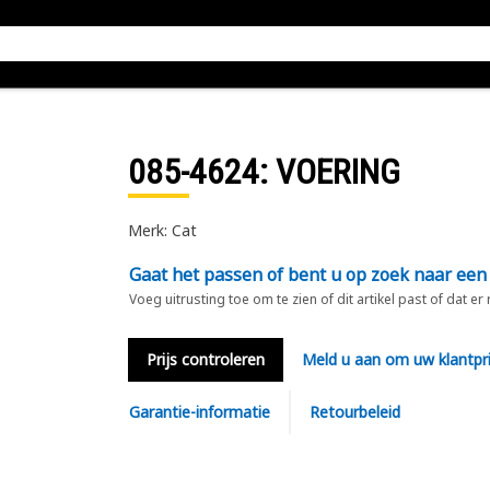
085-4624
: VOERING
Merk: Cat
Gaat het passen of bent u op zoek naar een
Voeg uitrusting toe om te zien of dit artikel past of dat er
Prijs controleren
Meld u aan om uw klantpri
Garantie-informatie
Retourbeleid