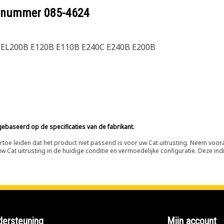
eelnummer
085-4624
0C EL200B E120B E110B E240C E240B E200B
ebaseerd op de specificaties van de fabrikant.
n ertoe leiden dat het product niet passend is voor uw Cat uitrusting. Neem vo
 Cat uitrusting in de huidige conditie en vermoedelijke configuratie. Deze indi
ersteuning
Mijn account