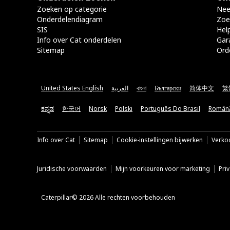
Zoeken op categorie
Nee
Onderdelendiagram
Zoe
SIS
Hel
Info over Cat onderdelen
Gar
Sitemap
Ord
United States English
العربية
বাংলা
Български
简体中文
繁
ಕನ್ನಡ
한국어
Norsk
Polski
Português Do Brasil
Român
Info over Cat
Sitemap
Cookie-instellingen bijwerken
Verkoo
Juridische voorwaarden
Mijn voorkeuren voor marketing
Pri
Caterpillar© 2026 Alle rechten voorbehouden