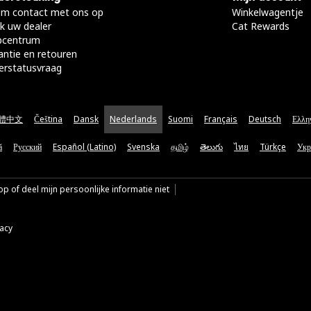
m contact met ons op
Winkelwagentje
k uw dealer
Cat Rewards
pcentrum
antie en retouren
erstatusvraag
體中文
Čeština
Dansk
Nederlands
Suomi
Français
Deutsch
Ελλη
ă
Русский
Español (Latino)
Svenska
தமிழ்
తెలుగు
ไทย
Türkçe
Укр
p of deel mijn persoonlijke informatie niet
vacy