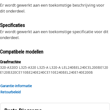
Er wordt gewerkt aan een toekomstige beschrijving voor
dit onderdeel.
Specificaties
Er wordt gewerkt aan een toekomstige specificatie voor dit
onderdeel.
Compatibele modellen
Graafmachine
320-A
320D L
325-A
320 L
325-A L
320-A L
EL240B
EL240C
EL200B
E120
E120B
320C
E110B
E240
E240C
E110
E240B
EL240
E140
E200B
Garantie-informatie
Retourbeleid