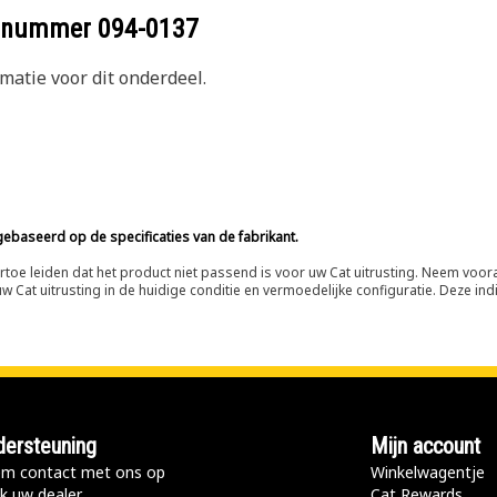
eelnummer
094-0137
atie voor dit onderdeel.
ebaseerd op de specificaties van de fabrikant.
n ertoe leiden dat het product niet passend is voor uw Cat uitrusting. Neem vo
 Cat uitrusting in de huidige conditie en vermoedelijke configuratie. Deze indi
ersteuning
Mijn account
m contact met ons op
Winkelwagentje
k uw dealer
Cat Rewards