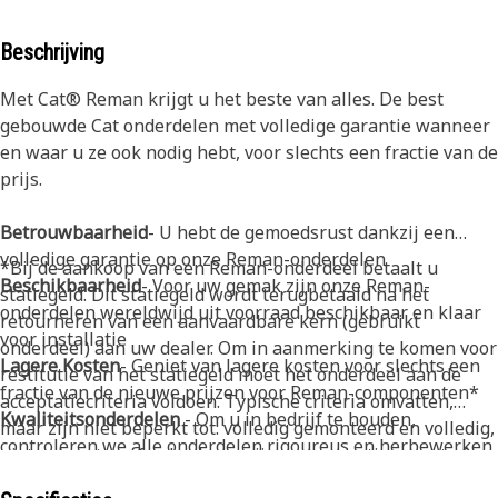
Beschrijving
Met Cat® Reman krijgt u het beste van alles. De best
gebouwde Cat onderdelen met volledige garantie wanneer
en waar u ze ook nodig hebt, voor slechts een fractie van de
prijs.
Betrouwbaarheid
- U hebt de gemoedsrust dankzij een
volledige garantie op onze Reman-onderdelen
*Bij de aankoop van een Reman-onderdeel betaalt u
Beschikbaarheid
- Voor uw gemak zijn onze Reman-
statiegeld. Dit statiegeld wordt terugbetaald na het
onderdelen wereldwijd uit voorraad beschikbaar en klaar
retourneren van een aanvaardbare kern (gebruikt
voor installatie
onderdeel) aan uw dealer. Om in aanmerking te komen voor
Lagere Kosten
- Geniet van lagere kosten voor slechts een
restitutie van het statiegeld moet het onderdeel aan de
fractie van de nieuwe prijzen voor Reman-componenten*
acceptatiecriteria voldoen. Typische criteria omvatten,
Kwaliteitsonderdelen
- Om u in bedrijf te houden,
maar zijn niet beperkt tot: volledig gemonteerd en volledig,
controleren we alle onderdelen rigoureus en herbewerken
niet gebarsten of gebroken, vrij van overmatige roest of
we componenten volgens de specificaties van Caterpillar;
putvorming, zonder brandschade en met een acceptabel