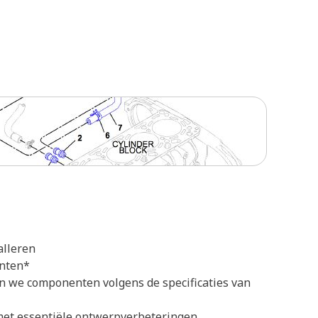
alleren
enten*
n we componenten volgens de specificaties van
et essentiële ontwerpverbeteringen