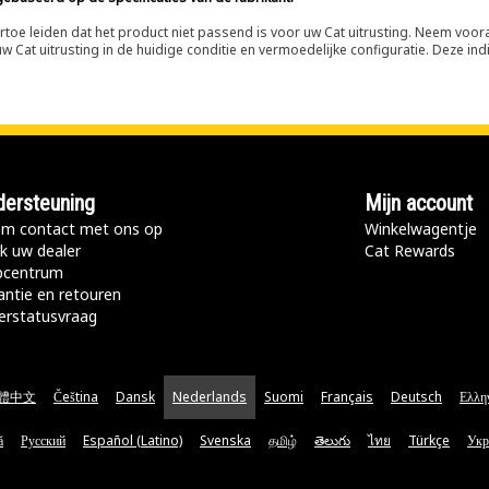
n ertoe leiden dat het product niet passend is voor uw Cat uitrusting. Neem vo
 Cat uitrusting in de huidige conditie en vermoedelijke configuratie. Deze indi
ersteuning
Mijn account
m contact met ons op
Winkelwagentje
k uw dealer
Cat Rewards
pcentrum
antie en retouren
erstatusvraag
體中文
Čeština
Dansk
Nederlands
Suomi
Français
Deutsch
Ελλη
ă
Русский
Español (Latino)
Svenska
தமிழ்
తెలుగు
ไทย
Türkçe
Укр