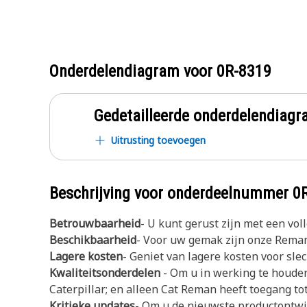
Onderdelendiagram voor
0R-8319
Gedetailleerde onderdelendia
Uitrusting toevoegen
Beschrijving voor onderdeelnummer
0
Betrouwbaarheid
- U kunt gerust zijn met een v
Beschikbaarheid
- Voor uw gemak zijn onze Reman
Lagere kosten
- Geniet van lagere kosten voor sl
Kwaliteitsonderdelen
- Om u in werking te houde
Caterpillar; en alleen Cat Reman heeft toegang tot 
Kritieke updates
- Om u de nieuwste productontw