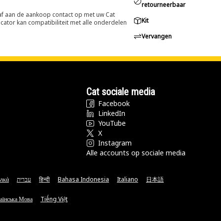
retourneerbaar
oraf aan de aankoop contact op met uw Cat
Kit
cator kan compatibiliteit met alle onderdelen
Vervangen
Cat sociale media
Facebook
LinkedIn
YouTube
X
Instagram
Alle accounts op sociale media
νικά
עברית
हिन्दी
Bahasa Indonesia
Italiano
日本語
аїнська Мова
Tiếng Việt