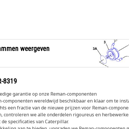
grammen weergeven
R-8319
olledige garantie op onze Reman-componenten
-componenten wereldwijd beschikbaar en klaar om te inst
echts een fractie van de nieuwe prijzen voor Reman-compon
n, controleren we alle onderdelen rigoureus en herbewerke
de specificaties van Caterpillar.
ikkeling aan te bieden, upgraden we Reman-componenten m