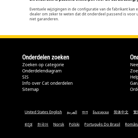
Eventuele wijzigingen in de configuratie van de fabrikant ka
dealer om zeker te weten dat dit onderdeel passend is voor uw
niet garanderen.
Onderdelen zoeken
Ond
Zoeken op categorie
Nee
Onderdelendiagram
Zoe
SIS
Hel
Info over Cat onderdelen
Gar
Sitemap
Ord
United States English
العربية
বাংলা
Български
简体中文
繁
ಕನ್ನಡ
한국어
Norsk
Polski
Português Do Brasil
Român