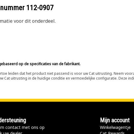
eelnummer
112-0907
atie voor dit onderdeel.
ebaseerd op de specificaties van de fabrikant.
n ertoe leiden dat het product niet passend is voor uw Cat uitrusting. Neem vo
 Cat uitrusting in de huidige conditie en vermoedelijke configuratie. Deze indi
ersteuning
Mijn account
m contact met ons op
Winkelwagentje
k uw dealer
Cat Rewards