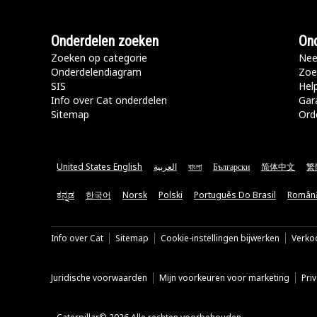
Onderdelen zoeken
Ond
Zoeken op categorie
Nee
Onderdelendiagram
Zoe
SIS
Hel
Info over Cat onderdelen
Gar
Sitemap
Ord
United States English
العربية
বাংলা
Български
简体中文
繁
ಕನ್ನಡ
한국어
Norsk
Polski
Português Do Brasil
Român
Info over Cat
Sitemap
Cookie-instellingen bijwerken
Verkoo
Juridische voorwaarden
Mijn voorkeuren voor marketing
Pri