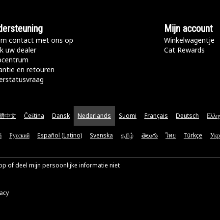
ersteuning
Mijn account
m contact met ons op
Winkelwagentje
k uw dealer
Cat Rewards
pcentrum
antie en retouren
erstatusvraag
體中文
Čeština
Dansk
Nederlands
Suomi
Français
Deutsch
Ελλη
ă
Русский
Español (Latino)
Svenska
தமிழ்
తెలుగు
ไทย
Türkçe
Укр
p of deel mijn persoonlijke informatie niet
vacy