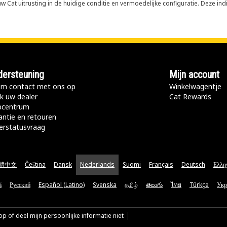
 Cat uitrusting in de huidige conditie en vermoedelijke configuratie. Deze indi
ersteuning
Mijn account
m contact met ons op
Winkelwagentje
k uw dealer
Cat Rewards
pcentrum
antie en retouren
erstatusvraag
體中文
Čeština
Dansk
Nederlands
Suomi
Français
Deutsch
Ελλη
ă
Русский
Español (Latino)
Svenska
தமிழ்
తెలుగు
ไทย
Türkçe
Укр
p of deel mijn persoonlijke informatie niet