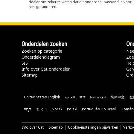
dealer om zeker te weten dat dit onderdeel passend is voor uw
niet garanderen.
Onderdelen zoeken
Ond
Zoeken op categorie
Nee
Onderdelendiagram
Zoe
SIS
Hel
Info over Cat onderdelen
Gar
Sitemap
Ord
United States English
العربية
বাংলা
Български
简体中文
繁
ಕನ್ನಡ
한국어
Norsk
Polski
Português Do Brasil
Român
Info over Cat
Sitemap
Cookie-instellingen bijwerken
Verkoo