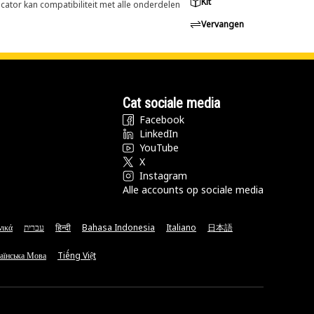
Kit
cator kan compatibiliteit met alle onderdelen
Vervangen
Cat sociale media
Facebook
LinkedIn
YouTube
X
Instagram
Alle accounts op sociale media
νικά
עברית
हिन्दी
Bahasa Indonesia
Italiano
日本語
аїнська Мова
Tiếng Việt