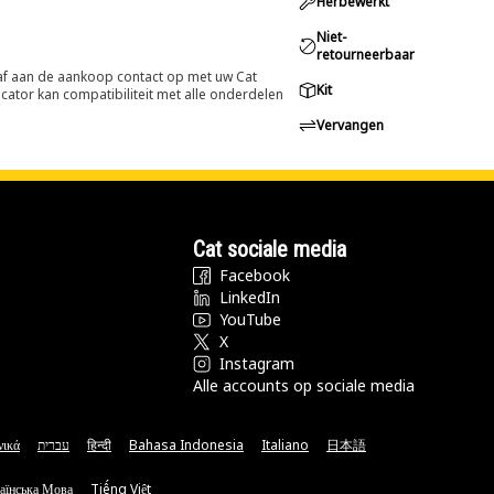
Herbewerkt
Niet-
retourneerbaar
oraf aan de aankoop contact op met uw Cat
Kit
cator kan compatibiliteit met alle onderdelen
Vervangen
Cat sociale media
Facebook
LinkedIn
YouTube
X
Instagram
Alle accounts op sociale media
νικά
עברית
हिन्दी
Bahasa Indonesia
Italiano
日本語
аїнська Мова
Tiếng Việt