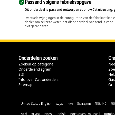
Passend volgens fabrieksopgave
Dit onderdeel is passend ontworpen voor uw Cat uitrusting, g
Eventuele wijzigingen in de configuratie van de fabrikant ka
dealer om zeker te weten dat dit onderdeel passend is voor uw
niet garanderen.
Onderdelen zoeken
Ond
Zoeken op categorie
Nee
Onderdelendiagram
Zoe
SIS
Hel
Info over Cat onderdelen
Gar
Sitemap
Ord
United States English
العربية
বাংলা
Български
简体中文
繁
ಕನ್ನಡ
한국어
Norsk
Polski
Português Do Brasil
Român