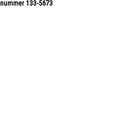
eelnummer
133-5673