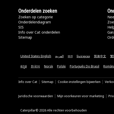
Onderdelen zoeken
Ond
Zoeken op categorie
Nee
Onderdelendiagram
Zoe
SIS
Hel
Info over Cat onderdelen
Gar
Sitemap
Ord
United States English
العربية
বাংলা
Български
简体中文
繁
ಕನ್ನಡ
한국어
Norsk
Polski
Português Do Brasil
Român
Info over Cat
Sitemap
Cookie-instellingen bijwerken
Verkoo
Juridische voorwaarden
Mijn voorkeuren voor marketing
Pri
Caterpillar© 2026 Alle rechten voorbehouden