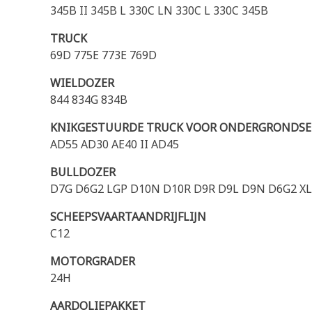
345B II 345B L 330C LN 330C L 330C 345B
TRUCK
69D 775E 773E 769D
WIELDOZER
844 834G 834B
KNIKGESTUURDE TRUCK VOOR ONDERGRONDS
AD55 AD30 AE40 II AD45
BULLDOZER
D7G D6G2 LGP D10N D10R D9R D9L D9N D6G2 X
SCHEEPSVAARTAANDRIJFLIJN
C12
MOTORGRADER
24H
AARDOLIEPAKKET