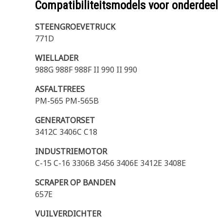
Compatibiliteitsmodels voor onderd
STEENGROEVETRUCK
771D
WIELLADER
988G 988F 988F II 990 II 990
ASFALTFREES
PM-565 PM-565B
GENERATORSET
3412C 3406C C18
INDUSTRIEMOTOR
C-15 C-16 3306B 3456 3406E 3412E 3408E
SCRAPER OP BANDEN
657E
VUILVERDICHTER