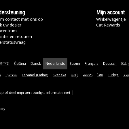
ersteuning
Mijn account
m contact met ons op
Winkelwagentje
k uw dealer
Cat Rewards
pcentrum
antie en retouren
erstatusvraag
體中文
Čeština
Dansk
Nederlands
Suomi
Français
Deutsch
Ελλη
ă
Русский
Español (Latino)
Svenska
தமிழ்
తెలుగు
ไทย
Türkçe
Укр
p of deel mijn persoonlijke informatie niet
vacy