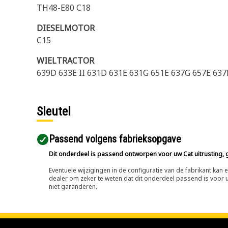
TH48-E80 C18
DIESELMOTOR
C15
WIELTRACTOR
639D 633E II 631D 631E 631G 651E 637G 657E 63
Sleutel
Passend volgens fabrieksopgave
Dit onderdeel is passend ontworpen voor uw Cat uitrusting, g
Eventuele wijzigingen in de configuratie van de fabrikant ka
dealer om zeker te weten dat dit onderdeel passend is voor uw
niet garanderen.