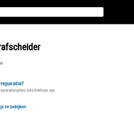
rafscheider
ie
 reparatie?
 reparatieopties beschikbaar zijn.
js te bekijken