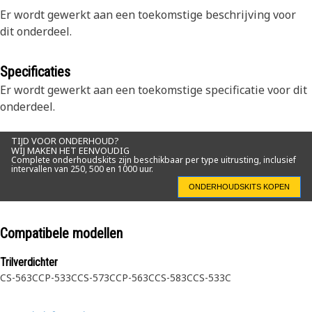
Er wordt gewerkt aan een toekomstige beschrijving voor
dit onderdeel.
Specificaties
Er wordt gewerkt aan een toekomstige specificatie voor dit
onderdeel.
TIJD VOOR ONDERHOUD?
WIJ MAKEN HET EENVOUDIG
Complete onderhoudskits zijn beschikbaar per type uitrusting, inclusief
intervallen van 250, 500 en 1000 uur.
ONDERHOUDSKITS KOPEN
Compatibele modellen
Trilverdichter
CS-563C
CP-533C
CS-573C
CP-563C
CS-583C
CS-533C