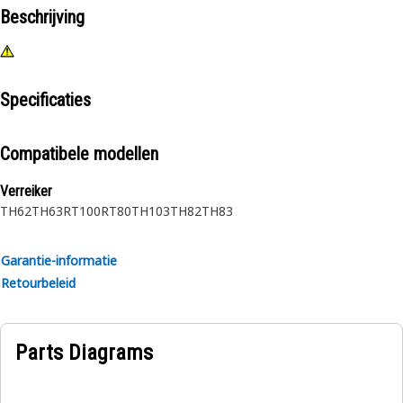
Beschrijving
Specificaties
Compatibele modellen
Verreiker
TH62
TH63
RT100
RT80
TH103
TH82
TH83
Garantie-informatie
Retourbeleid
Parts Diagrams