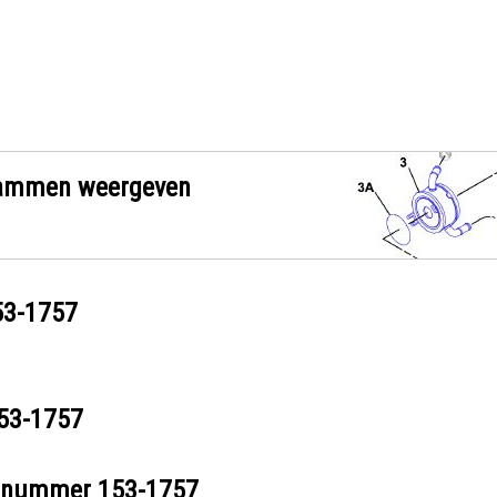
grammen weergeven
53-1757
53-1757
eelnummer
153-1757