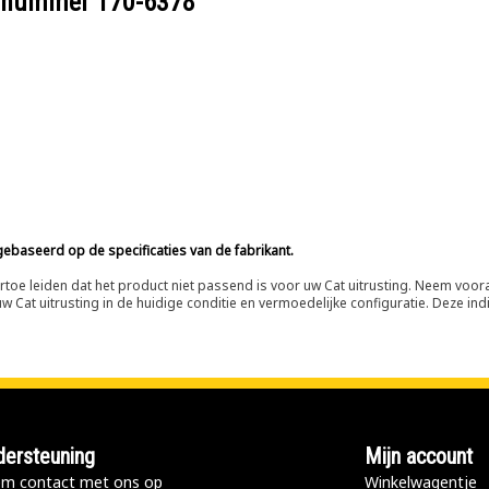
eelnummer
170-6378
ebaseerd op de specificaties van de fabrikant.
n ertoe leiden dat het product niet passend is voor uw Cat uitrusting. Neem vo
 Cat uitrusting in de huidige conditie en vermoedelijke configuratie. Deze indi
ersteuning
Mijn account
m contact met ons op
Winkelwagentje