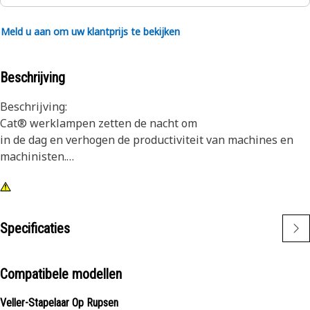
Meld u aan om uw klantprijs te bekijken
Beschrijving
Beschrijving:
Cat® werklampen zetten de nacht om
in de dag en verhogen de productiviteit van machines en
machinisten.
Kenmerken:
1) Premium Cat lampen zijn ontworpen om te voldoen aan
de veeleisende trillingsniveaus van zowel grote als kleine
Specificaties
machines
2) Cat lampen kunnen worden aangepast aan andere
machines in uw vloot en kunnen worden geplaatst op
Compatibele modellen
oudere machines
Veller-Stapelaar Op Rupsen