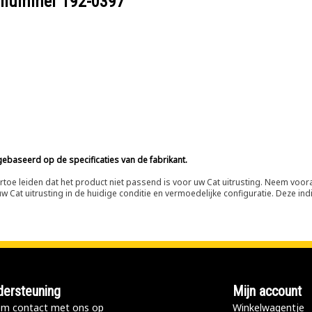
eelnummer
192-0397
ebaseerd op de specificaties van de fabrikant.
n ertoe leiden dat het product niet passend is voor uw Cat uitrusting. Neem vo
 Cat uitrusting in de huidige conditie en vermoedelijke configuratie. Deze indi
ersteuning
Mijn account
m contact met ons op
Winkelwagentje