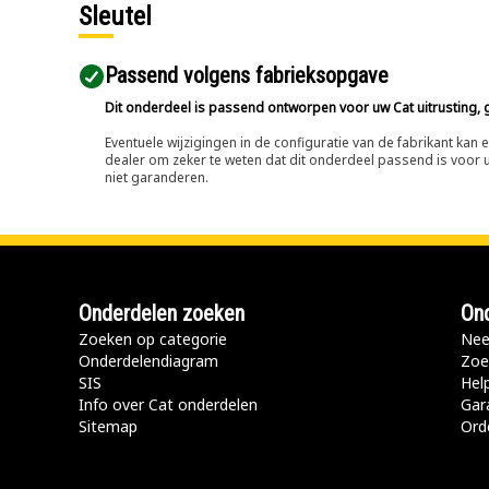
Sleutel
Passend volgens fabrieksopgave
Dit onderdeel is passend ontworpen voor uw Cat uitrusting, g
Eventuele wijzigingen in de configuratie van de fabrikant ka
dealer om zeker te weten dat dit onderdeel passend is voor uw
niet garanderen.
Onderdelen zoeken
Ond
Zoeken op categorie
Nee
Onderdelendiagram
Zoe
SIS
Hel
Info over Cat onderdelen
Gar
Sitemap
Ord