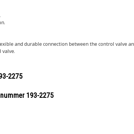
.
on.
exible and durable connection between the control valve and 
l valve.
93-2275
eelnummer
193-2275