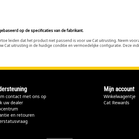
ebaseerd op de specificaties van de fabrikant.
n ertoe leiden dat het product niet passend is voor uw Cat uitrusting. Neem vo
 Cat uitrusting in de huidige conditie en vermoedelijke configuratie. Deze indi
ersteuning
Mijn account
m contact met ons op
Winkelwagentje
k uw dealer
Cat Rewards
pcentrum
antie en retouren
erstatusvraag