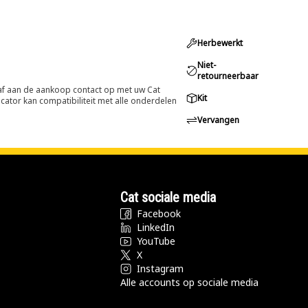
Herbewerkt
Niet-
retourneerbaar
oraf aan de aankoop contact op met uw Cat
Kit
cator kan compatibiliteit met alle onderdelen
Vervangen
Cat sociale media
Facebook
LinkedIn
YouTube
X
Instagram
Alle accounts op sociale media