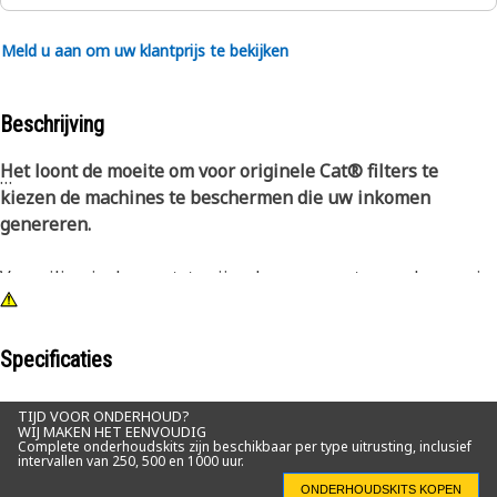
Meld u aan om uw klantprijs te bekijken
Beschrijving
Het loont de moeite om voor originele Cat® filters te
kiezen de machines te beschermen die uw inkomen
genereren.
Vervuiling is de grootste vijand van uw motor en daarom is
het van cruciaal belang om uw Cat apparatuur te
beschermen met originele Cat filterelementen. De Cat
Standard Efficiency primaire motorluchtfilters zijn uw
Specificaties
beste optie voor normale toepassingen voor een betere
motorbescherming en minder machinestilstandtijd.
TIJD VOOR ONDERHOUD?
WIJ MAKEN HET EENVOUDIG
Complete onderhoudskits zijn beschikbaar per type uitrusting, inclusief
intervallen van 250, 500 en 1000 uur.
Dankzij de lange levensduur en het uitzonderlijke
filtratievermogen zijn de Cat luchtfilters ook
ONDERHOUDSKITS KOPEN