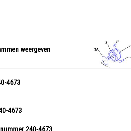
grammen weergeven
40-4673
40-4673
eelnummer
240-4673