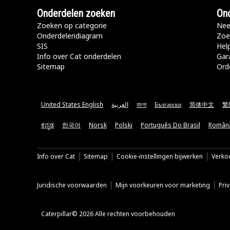
Onderdelen zoeken
Ond
Zoeken op categorie
Nee
Onderdelendiagram
Zoe
SIS
Hel
Info over Cat onderdelen
Gar
Sitemap
Ord
United States English
العربية
বাংলা
Български
简体中文
繁
ಕನ್ನಡ
한국어
Norsk
Polski
Português Do Brasil
Român
Info over Cat
Sitemap
Cookie-instellingen bijwerken
Verkoo
Juridische voorwaarden
Mijn voorkeuren voor marketing
Pri
Caterpillar© 2026 Alle rechten voorbehouden