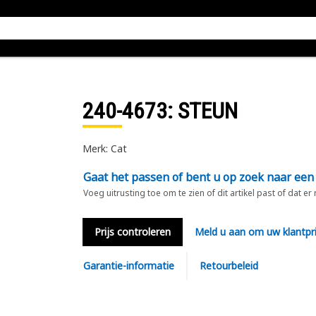
240-4673
: STEUN
Merk: Cat
Gaat het passen of bent u op zoek naar een
Voeg uitrusting toe om te zien of dit artikel past of dat er
Prijs controleren
Meld u aan om uw klantpri
Garantie-informatie
Retourbeleid