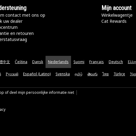
ersteuning
Mijn account
m contact met ons op
Winkelwagentje
k uw dealer
Cat Rewards
pcentrum
antie en retouren
erstatusvraag
體中文
Čeština
Dansk
Nederlands
Suomi
Français
Deutsch
Ελλη
ă
Русский
Español (Latino)
Svenska
தமிழ்
తెలుగు
ไทย
Türkçe
Укр
p of deel mijn persoonlijke informatie niet
vacy