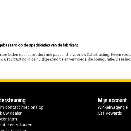
ebaseerd op de specificaties van de fabrikant.
n ertoe leiden dat het product niet passend is voor uw Cat uitrusting. Neem vo
 Cat uitrusting in de huidige conditie en vermoedelijke configuratie. Deze indi
ersteuning
Mijn account
m contact met ons op
Winkelwagentje
k uw dealer
Cat Rewards
pcentrum
antie en retouren
erstatusvraag