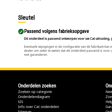
Sleutel
Passend volgens fabrieksopgave
Dit onderdeel is passend ontworpen voor uw Cat uitrusting, g
Eventuele wijzigingen in de configuratie van de fabrikant ka
dealer om zeker te weten dat dit onderdeel passend is voor uw
niet garanderen.
Onderdelen zoeken
Ond
Zoeken op categorie
Nee
Onderdelendiagram
Zoe
SIS
Hel
Info over Cat onderdelen
Gar
Sitemap
Ord