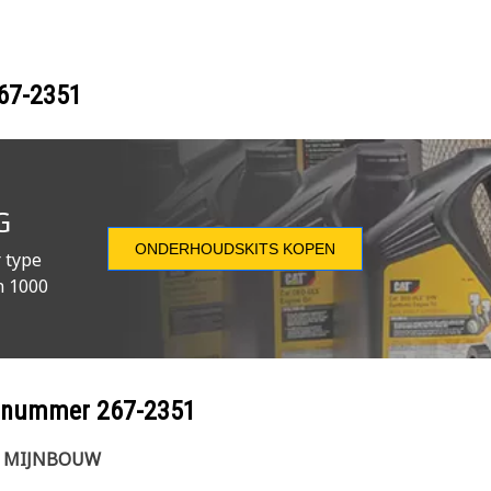
67-2351
G
ONDERHOUDSKITS KOPEN
 type
n 1000
eelnummer
267-2351
E MIJNBOUW