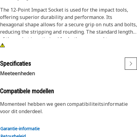
The 12-Point Impact Socket is used for the impact tools,
offering superior durability and performance. Its
hexagonal shape allows for a secure grip on nuts and bolts,
reducing the stripping and rounding. The standard length
of the socket is optimized for both access and torque
applications. The black oxide finish enhances resistance to
corrosion and wear, extending the tool's lifespan. The
sockets used are tailored for high-torque impact
Specificaties
applications.
Meeteenheden
Attributes:
• Compatible with standard 3/8 inch square drive size for
Compatibele modellen
impact tools.
Momenteel hebben we geen compatibiliteitsinformatie
• Shallow length socket.
voor dit onderdeel.
• Used to handle high-torque applications without
deformation.
• Ensures a secure fit to reduce the risk of fastener damage.
Garantie-informatie
• Provides excellent gripping power for reliable fastening.
Retourbeleid