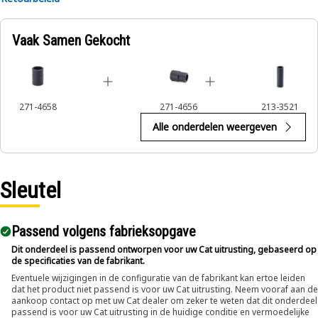
Applications:
Vaak Samen Gekocht
The 12-Point Impact Socket is used in conjunction with
impact wrenches to handle hexagonal fasteners on
equipment components, ensuring efficient maintenance
and assembly operations.
271-4658
271-4656
213-3521
Alle onderdelen weergeven
Sleutel
Passend volgens fabrieksopgave
Dit onderdeel is passend ontworpen voor uw Cat uitrusting, gebaseerd op
de specificaties van de fabrikant.
Eventuele wijzigingen in de configuratie van de fabrikant kan ertoe leiden
dat het product niet passend is voor uw Cat uitrusting. Neem vooraf aan de
aankoop contact op met uw Cat dealer om zeker te weten dat dit onderdeel
passend is voor uw Cat uitrusting in de huidige conditie en vermoedelijke