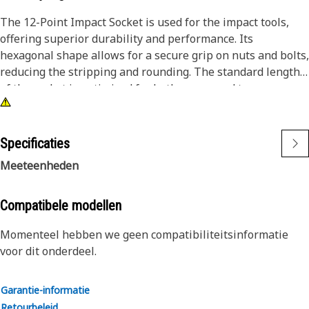
The 12-Point Impact Socket is used for the impact tools,
offering superior durability and performance. Its
hexagonal shape allows for a secure grip on nuts and bolts,
reducing the stripping and rounding. The standard length
of the socket is optimized for both access and torque
applications. The black oxide finish enhances resistance to
corrosion and wear, extending the tool's lifespan. The
sockets used are tailored for high-torque impact
Specificaties
applications.
Meeteenheden
Attributes:
• Compatible with standard 3/8 inch square drive size for
Compatibele modellen
impact tools.
Momenteel hebben we geen compatibiliteitsinformatie
• Shallow length socket.
voor dit onderdeel.
• Used to handle high-torque applications without
deformation.
• Ensures a secure fit to reduce the risk of fastener damage.
Garantie-informatie
• Provides excellent gripping power for reliable fastening.
Retourbeleid