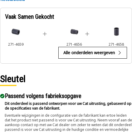
Applications:
Vaak Samen Gekocht
The 12-Point Impact Socket is used in conjunction with
impact wrenches to handle hexagonal fasteners on
equipment components, ensuring efficient maintenance
and assembly operations.
271-4659
271-4656
271-4658
Alle onderdelen weergeven
Sleutel
Passend volgens fabrieksopgave
Dit onderdeel is passend ontworpen voor uw Cat uitrusting, gebaseerd op
de specificaties van de fabrikant.
Eventuele wijzigingen in de configuratie van de fabrikant kan ertoe leiden
dat het product niet passend is voor uw Cat uitrusting. Neem vooraf aan de
aankoop contact op met uw Cat dealer om zeker te weten dat dit onderdeel
passend is voor uw Cat uitrusting in de huidige conditie en vermoedelijke