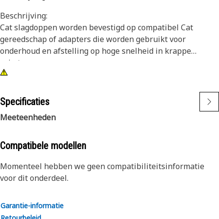
Beschrijving:
Cat slagdoppen worden bevestigd op compatibel Cat
gereedschap of adapters die worden gebruikt voor
onderhoud en afstelling op hoge snelheid in krappe
ruimten.
Kenmerken:
• 6-punts, 9/16 inch slagdop
Specificaties
• Diep
Meeteenheden
• 3/8 inch vierkante aandrijving
• Afwerking in oxidezwart
Compatibele modellen
Momenteel hebben we geen compatibiliteitsinformatie
voor dit onderdeel.
Garantie-informatie
Retourbeleid