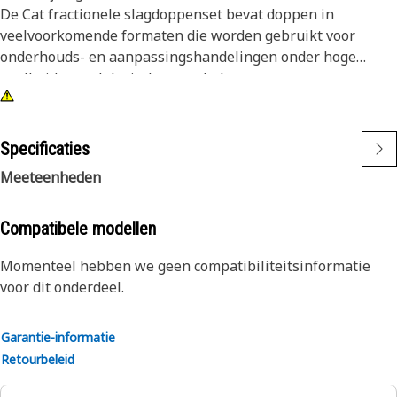
De Cat fractionele slagdoppenset bevat doppen in
veelvoorkomende formaten die worden gebruikt voor
onderhouds- en aanpassingshandelingen onder hoge
snelheid met elektrisch gereedschap.
Kenmerken:
• 14 lange slagdoppen en doppenrail
Specificaties
• Veelvoorkomende 12-punts slagdoppen in metrieke
Meeteenheden
formaten, van 8 tot 24
• 3/8-inch vierkantaandrijving
• Afwerking in oxidezwart
Compatibele modellen
Momenteel hebben we geen compatibiliteitsinformatie
voor dit onderdeel.
Garantie-informatie
Retourbeleid