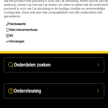
dat het product niet passend is voor uw Cat uitrusting. Neem vooraf aan de
aankoop contact op met uw Cat dealer om zeker te weten dat dit onderdeel
passend is voor uw Cat uitrusting in de huidige conditie en vermoedelijke
configuratie. Deze indicator kan compatibiliteit met alle onderdelen niet
garanderen.
Herbewerkt
Niet-retourneerbaar
Kit
Vervangen
Onderdelen zoeken
Ondersteuning