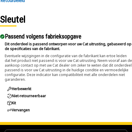
Retourbeleid
components.
• Suitable for removing pins and bolts greater than 1-1/4
inch and up to 2 inch (50.8 mm) diameters.
Sleutel
Applications:
Passend volgens fabrieksopgave
The Pin Driver is used during maintenance and repair
activities where large pins and bolts are fitted within
Dit onderdeel is passend ontworpen voor uw Cat uitrusting, gebaseerd op
de specificaties van de fabrikant.
assemblies and applied directly to the pin or bolt to push it
Eventuele wijzigingen in de configuratie van de fabrikant kan ertoe leiden
out using controlled force.
dat het product niet passend is voor uw Cat uitrusting. Neem vooraf aan de
aankoop contact op met uw Cat dealer om zeker te weten dat dit onderdeel
passend is voor uw Cat uitrusting in de huidige conditie en vermoedelijke
configuratie. Deze indicator kan compatibiliteit met alle onderdelen niet
garanderen.
Herbewerkt
Niet-retourneerbaar
Kit
Vervangen