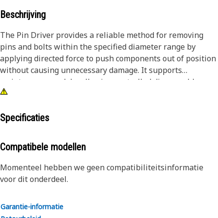
Beschrijving
The Pin Driver provides a reliable method for removing
pins and bolts within the specified diameter range by
applying directed force to push components out of position
without causing unnecessary damage. It supports
maintenance work by allowing controlled disassembly,
reducing the effort required to separate tightly fitted parts,
and improving the ease of handling during repair tasks.
The tool helps maintain alignment during removal, lowers
Specificaties
the chance of surface damage, and ensures that
components can be detached stably and predictably.
Compatibele modellen
Attributes:
Momenteel hebben we geen compatibiliteitsinformatie
• Helps prevent damage to surrounding surfaces during
voor dit onderdeel.
removal.
• Supports accurate alignment during impact application.
Garantie-informatie
• Reduces the effort required to dislodge tightly fitted