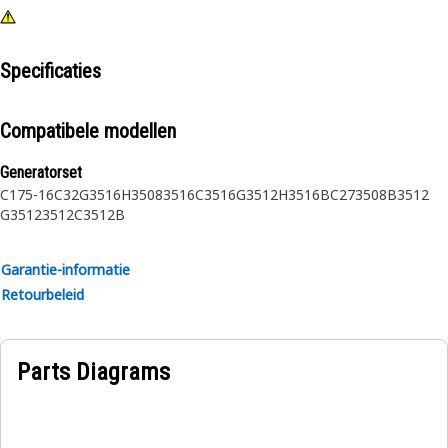
Specificaties
Compatibele modellen
Generatorset
C175-16
C32
G3516H
3508
3516C
3516
G3512H
3516B
C27
3508B
3512
G3512
3512C
3512B
Garantie-informatie
Retourbeleid
Parts Diagrams