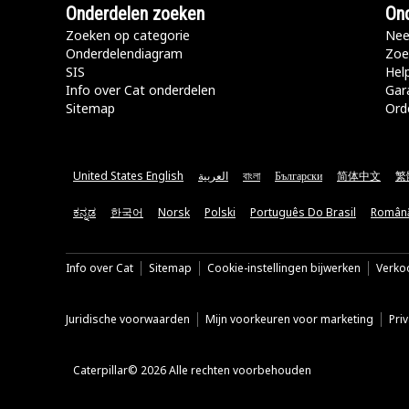
Onderdelen zoeken
Ond
Zoeken op categorie
Nee
Onderdelendiagram
Zoe
SIS
Hel
Info over Cat onderdelen
Gar
Sitemap
Ord
United States English
العربية
বাংলা
Български
简体中文
繁
ಕನ್ನಡ
한국어
Norsk
Polski
Português Do Brasil
Român
Info over Cat
Sitemap
Cookie-instellingen bijwerken
Verkoo
Juridische voorwaarden
Mijn voorkeuren voor marketing
Pri
Caterpillar© 2026 Alle rechten voorbehouden