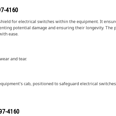
97-4160
shield for electrical switches within the equipment. It ensu
enting potential damage and ensuring their longevity. The 
with ease.
wear and tear.
 equipment's cab, positioned to safeguard electrical switch
97-4160