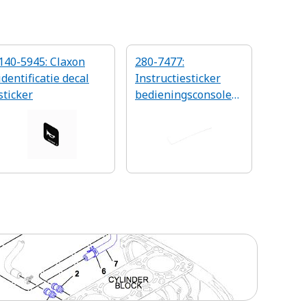
140-5945: Claxon
280-7477:
identificatie decal
Instructiesticker
sticker
bedieningsconsole
linkerkant