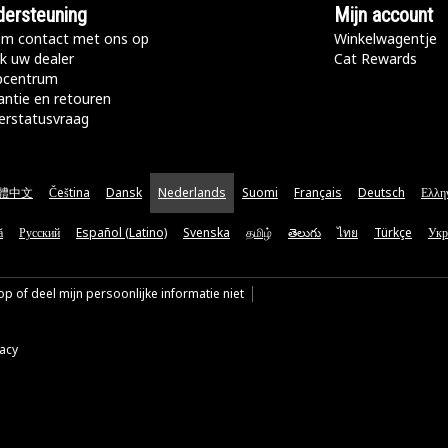
ersteuning
Mijn account
m contact met ons op
Winkelwagentje
k uw dealer
Cat Rewards
pcentrum
antie en retouren
erstatusvraag
體中文
Čeština
Dansk
Nederlands
Suomi
Français
Deutsch
Ελλη
ă
Русский
Español (Latino)
Svenska
தமிழ்
తెలుగు
ไทย
Türkçe
Укр
p of deel mijn persoonlijke informatie niet
vacy