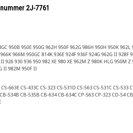
eelnummer
2J-7761
88GC 950B 950E 950G 962H 950F 962G 986H 950H 950K 962L
66K 966M 950GC 814K 936E 924F 936F 924G 962G II 928F 9
 II 926 930 936 950 982 XE 980 XE 962M Z 980K HLG 950M Z
 II 982M 950F II
 CS-663E CS-433C CS-323 CS-531D CS-563 CS-531C CS-533 
 CB-534B CB-535B CB-634 CB-634C CP-563 CP-323 CD-54 CB
E