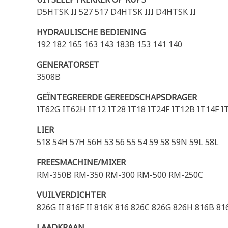
D5HTSK II 527 517 D4HTSK III D4HTSK II
HYDRAULISCHE BEDIENING
192 182 165 163 143 183B 153 141 140
GENERATORSET
3508B
GEÏNTEGREERDE GEREEDSCHAPSDRAGER
IT62G IT62H IT12 IT28 IT18 IT24F IT12B IT14F I
LIER
518 54H 57H 56H 53 56 55 54 59 58 59N 59L 58L
FREESMACHINE/MIXER
RM-350B RM-350 RM-300 RM-500 RM-250C
VUILVERDICHTER
826G II 816F II 816K 816 826C 826G 826H 816B 81
LAADKRAAN