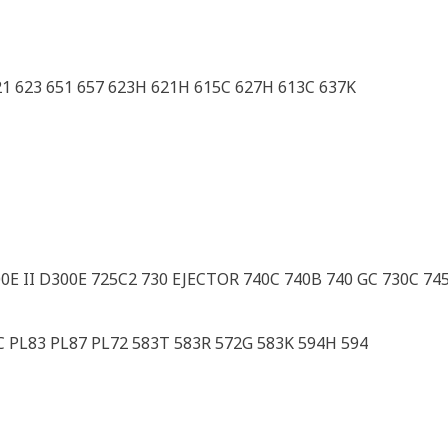
621 623 651 657 623H 621H 615C 627H 613C 637K
00E II D300E 725C2 730 EJECTOR 740C 740B 740 GC 730C 74
C PL83 PL87 PL72 583T 583R 572G 583K 594H 594