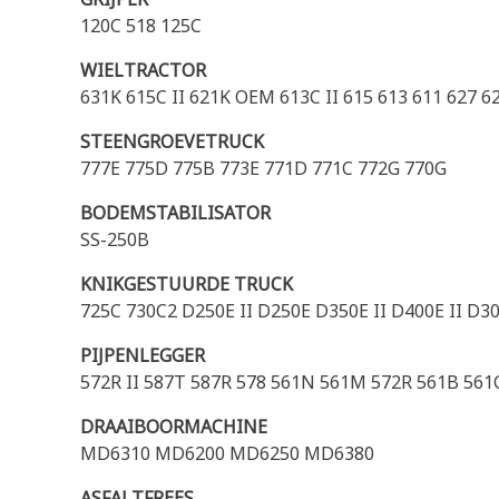
120C 518 125C
WIELTRACTOR
631K 615C II 621K OEM 613C II 615 613 611 627 
STEENGROEVETRUCK
777E 775D 775B 773E 771D 771C 772G 770G
BODEMSTABILISATOR
SS-250B
KNIKGESTUURDE TRUCK
725C 730C2 D250E II D250E D350E II D400E II D3
PIJPENLEGGER
572R II 587T 587R 578 561N 561M 572R 561B 561
DRAAIBOORMACHINE
MD6310 MD6200 MD6250 MD6380
ASFALTFREES