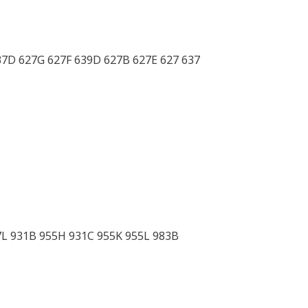
37D 627G 627F 639D 627B 627E 627 637
7L 931B 955H 931C 955K 955L 983B