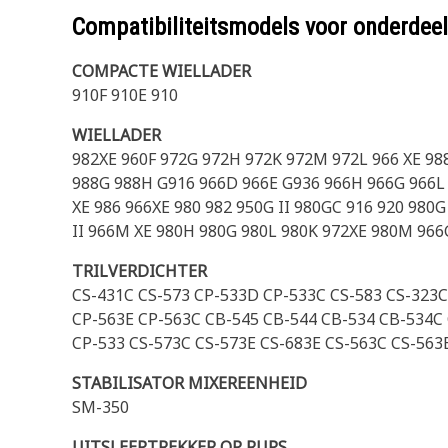
Compatibiliteitsmodels voor onderd
COMPACTE WIELLADER
910F 910E 910
WIELLADER
982XE 960F 972G 972H 972K 972M 972L 966 XE 9
988G 988H G916 966D 966E G936 966H 966G 966L 9
XE 986 966XE 980 982 950G II 980GC 916 920 980G
II 966M XE 980H 980G 980L 980K 972XE 980M 966G
TRILVERDICHTER
CS-431C CS-573 CP-533D CP-533C CS-583 CS-323C
CP-563E CP-563C CB-545 CB-544 CB-534 CB-534C
CP-533 CS-573C CS-573E CS-683E CS-563C CS-563
STABILISATOR MIXEREENHEID
SM-350
UITSLEEPTREKKER OP RUPS