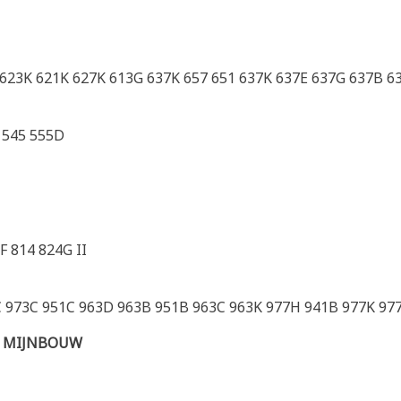
 623K 621K 627K 613G 637K 657 651 637K 637E 637G 637B 6
 545 555D
F 814 824G II
9C 973C 951C 963D 963B 951B 963C 963K 977H 941B 977K 97
E MIJNBOUW