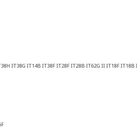
T38H IT38G IT14B IT38F IT28F IT28B IT62G II IT18F IT18B 
6F