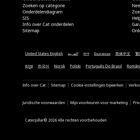
Zoeken op categorie
Nee
Onderdelendiagram
Zoe
SIS
Hel
Info over Cat onderdelen
Gar
Sitemap
Ord
United States English
العربية
বাংলা
Български
简体中文
繁
ಕನ್ನಡ
한국어
Norsk
Polski
Português Do Brasil
Român
Info over Cat
Sitemap
Cookie-instellingen bijwerken
Verkoo
Juridische voorwaarden
Mijn voorkeuren voor marketing
Pri
Caterpillar© 2026 Alle rechten voorbehouden