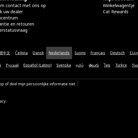
m contact met ons op
Winkelwagentje
k uw dealer
Cat Rewards
pcentrum
antie en retouren
erstatusvraag
體中文
Čeština
Dansk
Nederlands
Suomi
Français
Deutsch
Ελλη
ă
Русский
Español (Latino)
Svenska
தமிழ்
తెలుగు
ไทย
Türkçe
Укр
p of deel mijn persoonlijke informatie niet
vacy