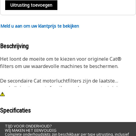
Uitrusting toevoegen
Meld u aan om uw klantprijs te bekijken
Beschrijving
Het loont de moeite om te kiezen voor originele Cat®
filters om uw waardevolle machines te beschermen.
De secondaire Cat motorluchtfilters zijn de laatste
verdediging tegen stof, vuil en andere verontreinigingen
die de onderdelen van uw materieel kunnen beschadigen.
Deze secondaire filter-unit speelt een belangrijke rol in de
bescherming tegen vuil op momenten dat het hoofdfilter
Specificaties
wordt vervangen of is beschadigd.
TIJD VOOR ONDERHOUD?
WIJ MAKEN HET EENVOUDIG
Deze luchtfilters zijn gemaakt van duurzame materialen en
Complete onderhoudskits zijn beschikbaar per type uitrusting, inclusief