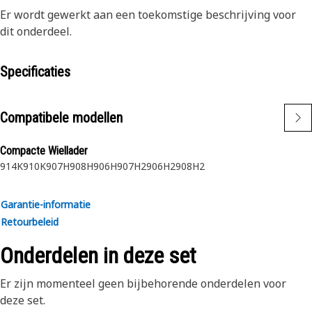
Er wordt gewerkt aan een toekomstige beschrijving voor
dit onderdeel.
Specificaties
Compatibele modellen
Compacte Wiellader
914K
910K
907H
908H
906H
907H2
906H2
908H2
Garantie-informatie
Retourbeleid
Onderdelen in deze set
Er zijn momenteel geen bijbehorende onderdelen voor
deze set.