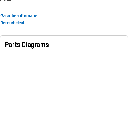
Toepassingen:
Garantie-informatie
Er wordt een Cat CS44-sticker gebruikt aan de rechterkant
Retourbeleid
van de motorkap, die helpt bij het vinden van het model
van de apparatuur.
Parts Diagrams