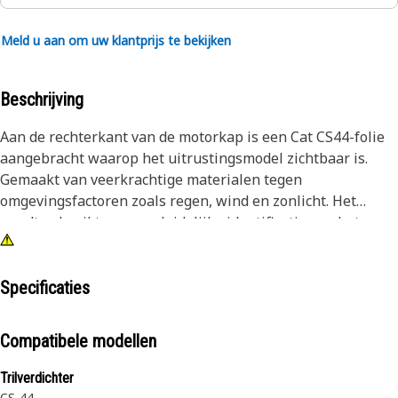
Meld u aan om uw klantprijs te bekijken
Beschrijving
Aan de rechterkant van de motorkap is een Cat CS44-folie
aangebracht waarop het uitrustingsmodel zichtbaar is.
Gemaakt van veerkrachtige materialen tegen
omgevingsfactoren zoals regen, wind en zonlicht. Het
wordt gebruikt om een duidelijke identificatie van het
uitrustingsmodel te verstrekken.
Kenmerken:
Specificaties
• De duurzaamheid van de film zorgt ervoor dat deze zijn
zichtbaarheid en effectiviteit behoudt
Compatibele modellen
• Voorzien van een voormasker dat het vooroppervlak van
de film beschermt tegen mogelijke schade, zoals krassen of
Trilverdichter
vlekken
CS-44