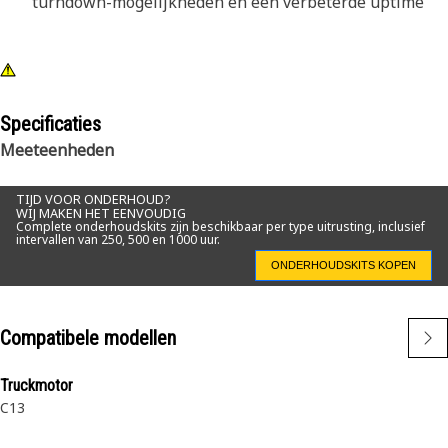
turndown-mogelijkheden en een verbeterde uptime
Specificaties
Meeteenheden
TIJD VOOR ONDERHOUD?
WIJ MAKEN HET EENVOUDIG
Complete onderhoudskits zijn beschikbaar per type uitrusting, inclusief
intervallen van 250, 500 en 1000 uur.
ONDERHOUDSKITS KOPEN
Compatibele modellen
Truckmotor
C13