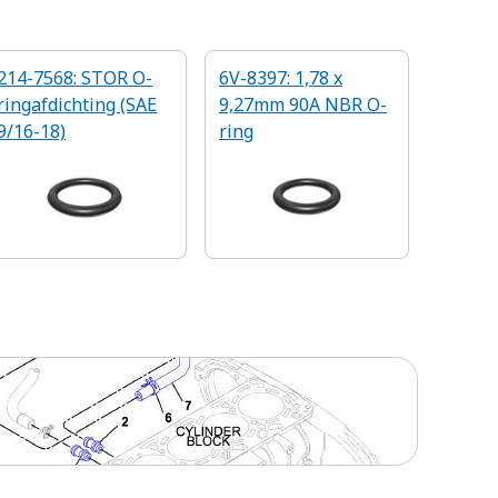
214-7568: STOR O-
6V-8397: 1,78 x
ringafdichting (SAE
9,27mm 90A NBR O-
9/16-18)
ring