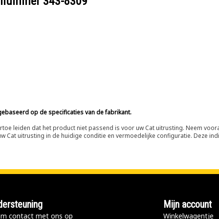
eelnummer
343-8309
ebaseerd op de specificaties van de fabrikant.
n ertoe leiden dat het product niet passend is voor uw Cat uitrusting. Neem vo
 Cat uitrusting in de huidige conditie en vermoedelijke configuratie. Deze indi
ersteuning
Mijn account
m contact met ons op
Winkelwagentje