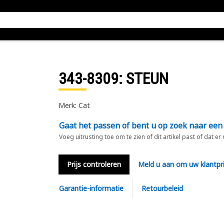
343-8309
: STEUN
Merk: Cat
Gaat het passen of bent u op zoek naar een
Voeg uitrusting toe om te zien of dit artikel past of dat er
Prijs controleren
Meld u aan om uw klantpri
Garantie-informatie
Retourbeleid