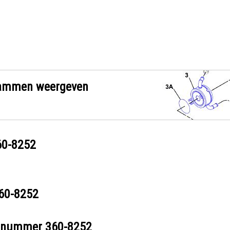
grammen weergeven
60-8252
60-8252
eelnummer
360-8252