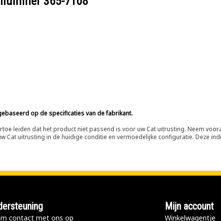
eelnummer
365-7108
ebaseerd op de specificaties van de fabrikant.
n ertoe leiden dat het product niet passend is voor uw Cat uitrusting. Neem vo
 Cat uitrusting in de huidige conditie en vermoedelijke configuratie. Deze indi
ersteuning
Mijn account
m contact met ons op
Winkelwagentje