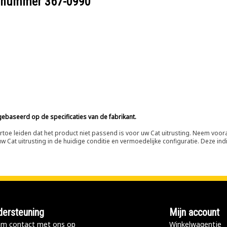
eelnummer
367-0990
ebaseerd op de specificaties van de fabrikant.
n ertoe leiden dat het product niet passend is voor uw Cat uitrusting. Neem vo
 Cat uitrusting in de huidige conditie en vermoedelijke configuratie. Deze indi
ersteuning
Mijn account
m contact met ons op
Winkelwagentje