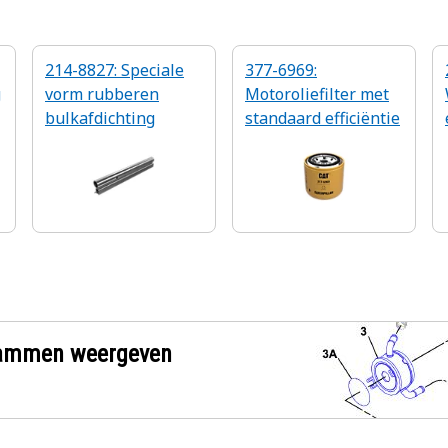
214-8827: Speciale
377-6969:
g
vorm rubberen
Motoroliefilter met
bulkafdichting
standaard efficiëntie
grammen weergeven